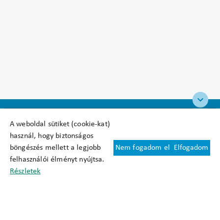
A weboldal sütiket (cookie-kat)
használ, hogy biztonságos
böngészés mellett a legjobb
Nem fogadom el
Elfogadom
Felhasználási feltételek
felhasználói élményt nyújtsa.
Cookie nyilatkozat
Részletek
Adatkezelési tájékoztató
Oldaltérkép